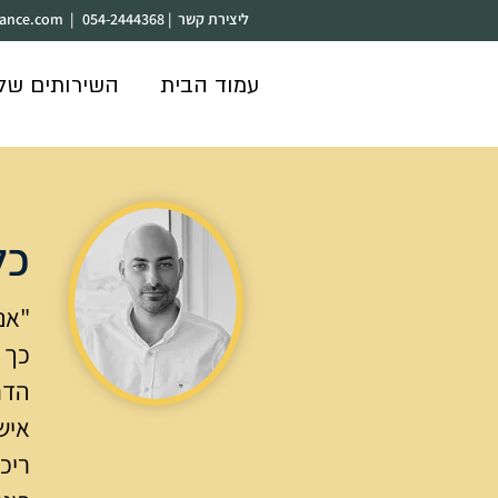
ליצירת קשר | 054-2444368
|
nance.com
עמוד הבית
השירותים שלנ
כל
"אנ
כך נ
הדר
איש
ריכ